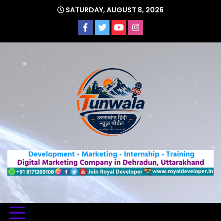
Skip
SATURDAY, AUGUST 8, 2026
to
content
Uttarakhand Hindi News Portal
Tunwa