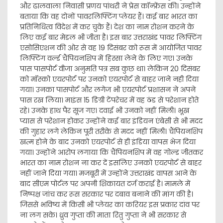
और ढालवाला निवासी प्रणय पांथरी ने प्रेस कॉन्फ्रेंस की। उन्होंने
बताया कि वह दोनों पावरलिफ्टिंग प्लेयर हैं। कई बार भारत का
प्रतिनिधित्व विदेश में कर चुके हैं। देश का नाम रोशन करने के
लिए कई बार मेडल भी जीता है। इस बार उत्तराखंड पावर लिफ्टिंग
एसोसिएशन की ओर से वह 19 दिसंबर को रूस में आयोजित पावर
लिफ्टिंग वर्ल्ड चैंपियनशिप में हिस्सा लेने के लिए गए। उनके
पास पासपोर्ट वीजा अनुमति पत्र सब कुछ था। लेकिन 20 दिसंबर
को मॉस्को एयरपोर्ट पर उनको एयरपोर्ट से बाहर जाने नही दिया
गया। उनका पासपोर्ट और लगेज भी एयरपोर्ट प्रशासन ने अपने
पास रख लिया। माइंस 15 डिग्री टेंपरेचर में वह ठंड से परेशान होते
रहे। उनके हाथ पैर सूज गए। दवाई भी उनको नहीं मिली। भूख
प्यास से परेशान होकर उन्होंने कई बार इंडियन एंबेसी से भी मदद
की गुहार लगे लेकिन पूरी तरीके से मदद नहीं मिली। चैंपियनशिप
खत्म होने के बाद उनको एयरपोर्ट से ही इंडिया वापस भेज दिया
गया। उन्होंने आरोप लगाया कि चैंपियनशिप में वह गोल्ड जीतकर
भारत का नाम रोशन ना कर दें इसलिए उनको एयरपोर्ट से बाहर
नहीं जाने दिया गया। मजबूरी में उन्होंने उत्तराखंड वापस आने के
बाद सीएम पोर्टल पर अपनी शिकायत दर्ज कराई है। मामले में
निष्पक्ष जांच कर रूस सरकार पर दबाव बनाने की मांग की है।
जिससे भविष्य में किसी भी प्लेयर का करियर इस प्रकार दांव पर
ना लग सके। ध्रुव गुप्ता की माता रितु गुप्ता ने भी सरकार से