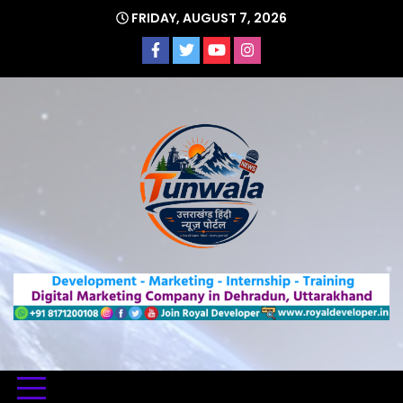
Skip
FRIDAY, AUGUST 7, 2026
to
content
Uttarakhand Hindi News Portal
Tunwa