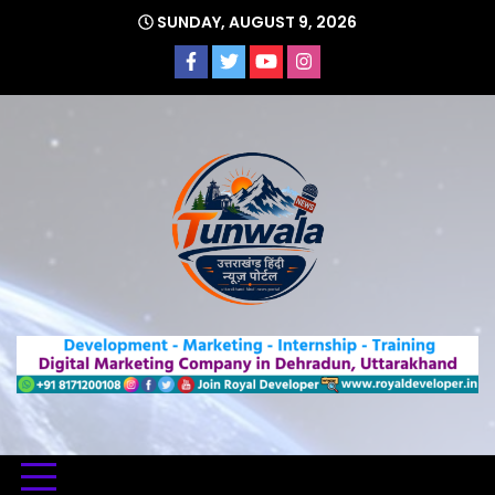
Skip
SUNDAY, AUGUST 9, 2026
to
content
Uttarakhand Hindi News Portal
Tunwa