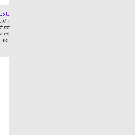
ext:
उद्योग
ों को
िंग की
 जाय।