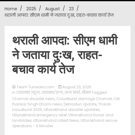
Home
2025
August
23
New
थराली आपदा: सीएम धामी ने जताया दुःख, राहत-बचाव कार्य तेज
थराली आपदा: सीएम धामी
ने जताया दुःख, राहत-
बचाव कार्य तेज
Team Tunwala.com
August 23, 2025
in
1उत्तराखंड न्यूज़1
,
उत्तराखंड/राज्य
,
ताज़ा खबरे
,
मौसम
Tagged
Chamoli disaster news
,
Cloudburst damage Chamoli
,
CM
Pushkar Singh Dhami news
,
Dehradun Update
,
Tharali
cloudburst 2025
,
Uttarakhand disaster updates
,
Uttarakhand emergency relief
,
Uttarakhand floods and
landslides
,
Uttarakhand Latest News
,
Uttarakhand rescue
operations
- 0 Minutes