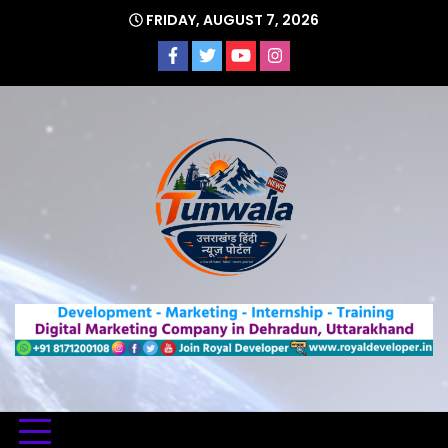
Skip
FRIDAY, AUGUST 7, 2026
to
content
Uttarakhand Hindi News Portal
Tunwa