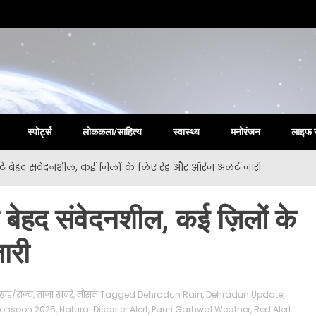
la New
स्पोर्ट्स
लोककला/साहित्य
स्वास्थ्य
मनोरंजन
लाइफ 
घंटे बेहद संवेदनशील, कई ज़िलों के लिए रेड और ऑरेंज अलर्ट जारी
े बेहद संवेदनशील, कई ज़िलों के
ारी
ाखंड/राज्य
,
ताज़ा खबरे
,
मौसम
Tagged
Dehradun Rain
,
Dehradun Update
,
onsoon 2025
,
Natural Disaster Alert
,
Pauri Garhwal Weather
,
Red Alert