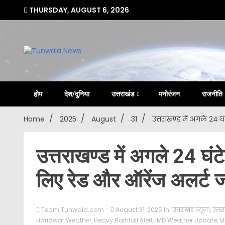
Skip
THURSDAY, AUGUST 6, 2026
to
content
Uttarakhand Hindi News Portal
Tunwa
होम
देश/दुनिया
उत्तराखंड
मनोरंजन
राजनीति
Home
2025
August
31
उत्तराखण्ड में अगले 24 
उत्तराखण्ड में अगले 24 घंट
लिए रेड और ऑरेंज अलर्ट ज
Team Tunwala.com
August 31, 2025
in
1उत्तराखंड न्यूज़1
,
उत्तर
Haridwar Weather
,
Heavy Rainfall Alert
,
IMD Weather Update
,
M