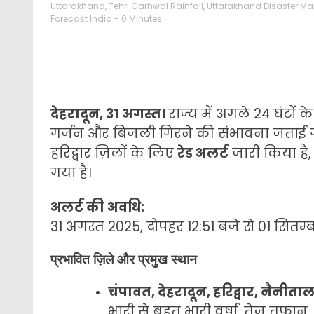
Uttarakhand
,
Tehri Garhwal Rainfall
,
Uttarakhand Disaster 
Forecast India
- 0 Minutes
देहरादून, 31 अगस्त।
राज्य में अगले 24 घंटों क
गर्जन और बिजली गिरने की संभावना जताई गई 
हरिद्वार ज़िलों के लिए
रेड अलर्ट
जारी किया है
गया है।
अलर्ट की अवधि:
31 अगस्त 2025, दोपहर 12:51 बजे से 01 सितम्
प्रभावित ज़िले और प्रमुख स्थान
चंपावत, देहरादून, हरिद्वार, नैनी
भारी से बहुत भारी वर्षा, तेज़ तूफ़