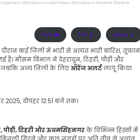
Management
,
Uttarakhand Latest News
,
Uttarakhand Weather
,
Weather
Print 🖨
PDF 📄
eBook 📱
े दौरान कई ज़िलों में भारी से अत्यंत भारी बारिश, तूफ़ान
है। मौसम विभाग ने देहरादून, टिहरी, पौड़ी और
, जबकि अन्य ज़िलों के लिए
ऑरेंज अलर्ट
लागू किया
बर 2025, दोपहर 12:51 बजे तक।
ताल, पौड़ी, टिहरी और ऊधमसिंहनगर
के विभिन्न हिस्सों में
ान, बिजली गिरने और कुछ जगहों पर अति तीव्र से अत्यंत