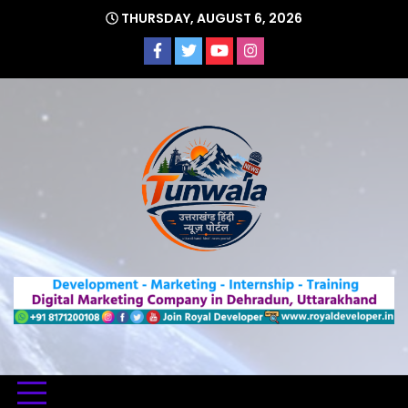
Skip
THURSDAY, AUGUST 6, 2026
to
content
Uttarakhand Hindi News Portal
Tunwa