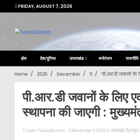
Skip
FRIDAY, AUGUST 7, 2026
to
content
Uttarakhand Hindi News Portal
Tunwa
होम
देश/दुनिया
उत्तराखंड
मनोरंजन
राजनीति
Home
2025
December
11
पी.आर.डी जवानों के ल
पी.आर.डी जवानों के लिए एक
स्थापना की जाएगी : मुख्यमंत
Team Tunwala.com
December 11, 2025
in
उत्तराखंड
,
देहरादून
,