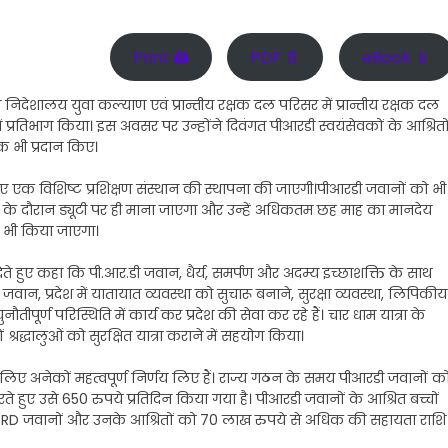
Print 🖨
PDF 📄
eBook 📱
थित निदेशालय युवा कल्याण एवं प्रान्तीय रक्षक दल परिसर में प्रान्तीय रक्षक दल
 प्रतिभाग किया। इस अवसर पर उन्होंने दिवंगत पीआरडी स्वयंसेवकों के आश्रितो
ेक भी प्रदान किए।
ए एक विशिष्ट प्रशिक्षण संस्थान की स्थापना की जाएगी।पीआरडी जवानों को भी
पचार के दौरान ड्यूटी पर ही माना जाएगा और उन्हें अधिकतम छह माह का मानदेय
ाण भी किया जाएगा।
 देते हुए कहा कि पी.आर.डी जवान, धैर्य, समर्पण और अदम्य इच्छाशक्ति के साथ
डी जवान, प्रदेश में यातायात व्यवस्था को सुचारू बनाने, सुरक्षा व्यवस्था, लिपिकीय
तीपूर्ण परिस्थिति में कार्य कर प्रदेश की सेवा कर रहे हैं। चार धाम यात्रा के
्रद्धालुओं को सुरक्षित यात्रा कराने में सहयोग किया।
 लिए अनेकों महत्वपूर्ण निर्णय लिए हैं। राज्य गठन के समय पीआरडी जवानों क
करते हुए उसे 650 रुपये प्रतिदिन किया गया है। पीआरडी जवानों के आश्रित बच्चों
घायल PRD जवानों और उनके आश्रितों को 70 लाख रुपये से अधिक की सहायता राशि