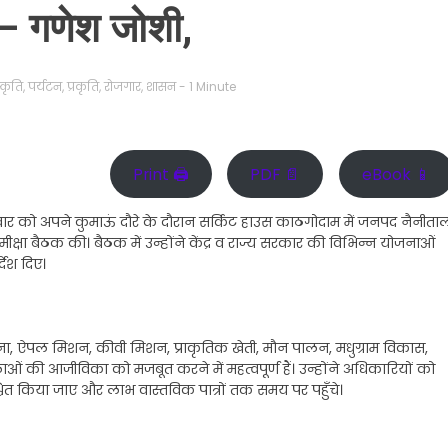
र – गणेश जोशी,
्कृति
,
पर्यटन
,
प्रकृति
,
रोजगार
,
शासन
- 1 Minute
Print 🖨
PDF 📄
eBook 📱
गुरुवार को अपने कुमाऊं दौरे के दौरान सर्किट हाउस काठगोदाम में जनपद नैनीता
क्षा बैठक की। बैठक में उन्होंने केंद्र व राज्य सरकार की विभिन्न योजनाओं
ेश दिए।
ा, ऐपल मिशन, कीवी मिशन, प्राकृतिक खेती, मौन पालन, मधुग्राम विकास,
ं की आजीविका को मजबूत करने में महत्वपूर्ण हैं। उन्होंने अधिकारियों को
चित किया जाए और लाभ वास्तविक पात्रों तक समय पर पहुँचे।