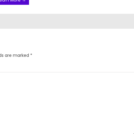
earn More →
lds are marked
*