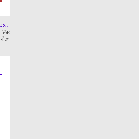
ext:
के लिए
गौरव