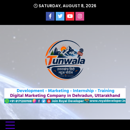
Skip
SATURDAY, AUGUST 8, 2026
to
content
Uttarakhand Hindi News Portal
Tunwa