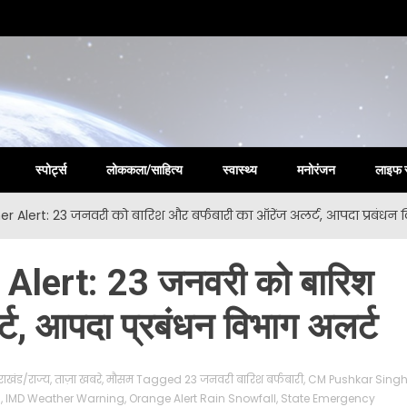
la New
स्पोर्ट्स
लोककला/साहित्य
स्वास्थ्य
मनोरंजन
लाइफ 
Alert: 23 जनवरी को बारिश और बर्फबारी का ऑरेंज अलर्ट, आपदा प्रबंधन 
lert: 23 जनवरी को बारिश
्ट, आपदा प्रबंधन विभाग अलर्ट
तराखंड/राज्य
,
ताज़ा खबरे
,
मौसम
Tagged
23 जनवरी बारिश बर्फबारी
,
CM Pushkar Sing
d
,
IMD Weather Warning
,
Orange Alert Rain Snowfall
,
State Emergency