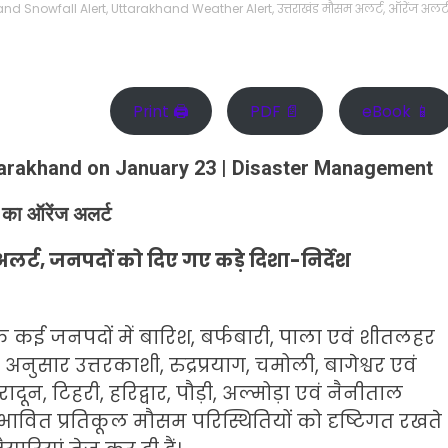
nd Snowfall Alert
,
Uttarakhand Weather Alert
,
उत्तराखंड मौसम अलर्ट
,
ऑरेंज अलर्
Print 🖨
PDF 📄
eBook 📱
ttarakhand on January 23 | Disaster Management
का ऑरेंज अलर्ट
 अलर्ट, जनपदों को दिए गए कड़े दिशा-निर्देश
े कई जनपदों में बारिश, बर्फबारी, पाला एवं शीतलहर
ुसार उत्तरकाशी, रुद्रप्रयाग, चमोली, बागेश्वर एवं
ादून, टिहरी, हरिद्वार, पौड़ी, अल्मोड़ा एवं नैनीताल
भावित प्रतिकूल मौसम परिस्थितियों को दृष्टिगत रखते