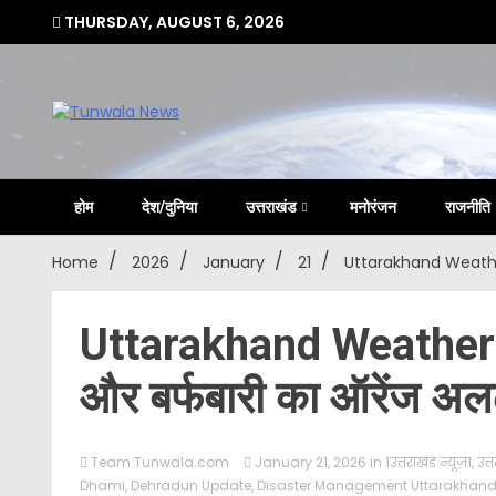
Skip
THURSDAY, AUGUST 6, 2026
to
content
Uttarakhand Hindi News Portal
Tunwa
होम
देश/दुनिया
उत्तराखंड
मनोरंजन
राजनीति
Home
2026
January
21
Uttarakhand Weather 
Uttarakhand Weather A
और बर्फबारी का ऑरेंज अलर
Team Tunwala.com
January 21, 2026
in
1उत्तराखंड न्यूज़1
,
उत्
Dhami
,
Dehradun Update
,
Disaster Management Uttarakhan