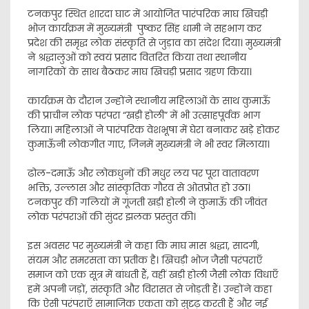
टनकपुर स्थित शारदा घाट में आयोजित पारंपरिक माघ खिचड़ी
भोज कार्यक्रम में मुख्यमंत्री पुष्कर सिंह धामी ने सहभाग कर
प्रदेश की समृद्ध लोक संस्कृति से जुड़ाव का संदेश दिया। मुख्यमंत्री
ने श्रद्धालुओं को स्वयं प्रसाद वितरित किया तथा स्थानीय
नागरिकों के साथ बैठकर माघ खिचड़ी प्रसाद ग्रहण किया।
कार्यक्रम के दौरान उन्होंने स्थानीय महिलाओं के साथ कुमाऊँ
की प्राचीन लोक परंपरा “खड़ी होली” में भी उत्साहपूर्वक भाग
लिया। महिलाओं ने पारंपरिक वेशभूषा में घेरा बनाकर खड़े होकर
कुमाऊँनी लोकगीत गाए, जिनमें मुख्यमंत्री ने भी स्वर मिलाया।
ढोल-दमाऊँ और लोकधुनों की मधुर लय पर पूरा वातावरण
भक्ति, उल्लास और सांस्कृतिक गौरव से ओतप्रोत हो उठा।
टनकपुर की गलियों में गूंजती खड़ी होली ने कुमाऊँ की जीवंत
लोक परंपराओं की सुंदर झलक प्रस्तुत की।
इस अवसर पर मुख्यमंत्री ने कहा कि माघ मास श्रद्धा, सादगी,
संयम और समरसता का प्रतीक है। खिचड़ी भोज जैसी परंपराएँ
समाज को एक सूत्र में बांधती हैं, वहीं खड़ी होली जैसी लोक विधाएँ
हमें अपनी जड़ों, संस्कृति और विरासत से जोड़ती हैं। उन्होंने कहा
कि ऐसी परंपराएँ सामाजिक एकता को सुदृढ़ करती हैं और नई