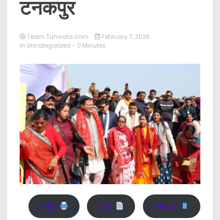
टनकपुर
Team Tunwala.com
February 7, 2026
in
Uncategorized
- 0 Minutes
Print
PDF
eBook