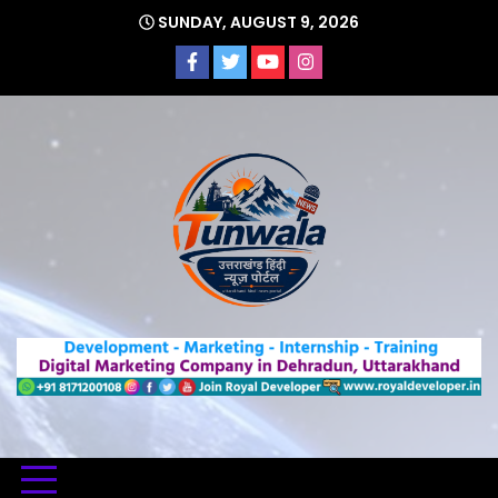
Skip
SUNDAY, AUGUST 9, 2026
to
content
Uttarakhand Hindi News Portal
Tunwa