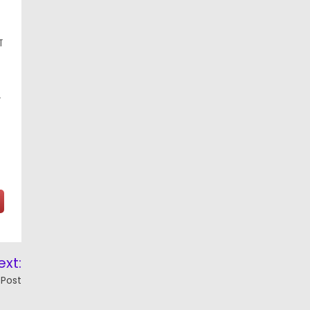
ा
ext:
 Post