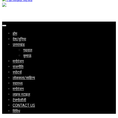
Uttarakhand Hindi News Portal
Tunwa
होम
देश/दुनिया
उत्तराखंड
गढ़वाल
कुमाऊं
मनोरंजन
राजनीति
स्पोर्ट्स
News
लोककला/साहित्य
स्वास्थ्य
मनोरंजन
लाइफ स्टाइल
टेक्नोलॉजी
CONTACT US
विविध