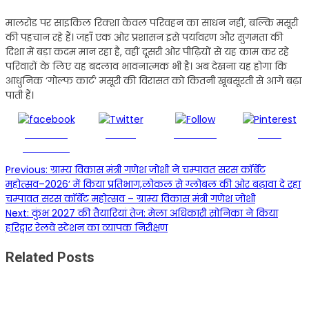
​मालरोड पर साइकिल रिक्शा केवल परिवहन का साधन नहीं, बल्कि मसूरी
की पहचान रहे हैं। जहाँ एक ओर प्रशासन इसे पर्यावरण और सुगमता की
दिशा में बड़ा कदम मान रहा है, वहीं दूसरी ओर पीढ़ियों से यह काम कर रहे
परिवारों के लिए यह बदलाव भावनात्मक भी है। अब देखना यह होगा कि
आधुनिक ‘गोल्फ कार्ट’ मसूरी की विरासत को कितनी खूबसूरती से आगे बढ़ा
पाती हैं।
Share on
Tweet
Follow us
Save
Facebook
Post
Previous:
ग्राम्य विकास मंत्री गणेश जोशी ने चम्पावत सरस कॉर्बेट
महोत्सव–2026’ में किया प्रतिभाग,लोकल से ग्लोबल की ओर बढ़ावा दे रहा
navigation
चम्पावत सरस कॉर्बेट महोत्सव – ग्राम्य विकास मंत्री गणेश जोशी
Next:
कुंभ 2027 की तैयारियां तेज: मेला अधिकारी सोनिका ने किया
हरिद्वार रेलवे स्टेशन का व्यापक निरीक्षण
Related Posts