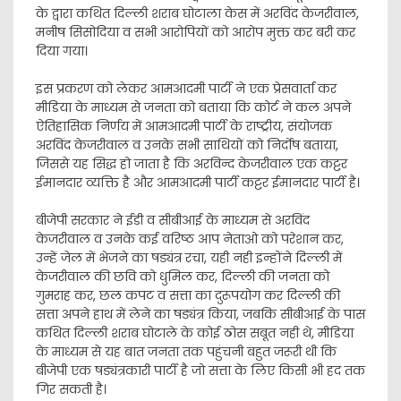
के द्वारा कथित दिल्ली शराब घोटाला केस में अरविंद केजरीवाल,
मनीष सिसोदिया व सभी आरोपियों को आरोप मुक्त कर बरी कर
दिया गया।
इस प्रकरण को लेकर आमआदमी पार्टी ने एक प्रेसवार्ता कर
मीडिया के माध्यम से जनता को बताया कि कोर्ट ने कल अपने
ऐतिहासिक निर्णय में आमआदमी पार्टी के राष्ट्रीय, संयोजक
अरविंद केजरीवाल व उनके सभी साथियों को निर्दोष बताया,
जिससे यह सिद्ध हो जाता है कि अरविन्द केजरीवाल एक कट्टर
ईमानदार व्यक्ति है और आमआदमी पार्टी कट्टर ईमानदार पार्टी है।
बीजेपी सरकार ने ईडी व सीबीआई के माध्यम से अरविंद
केजरीवाल व उनके कई वरिष्ठ आप नेताओ को परेशान कर,
उन्हें जेल में भेजने का षड्यंत्र रचा, यही नही इन्होंने दिल्ली में
केजरीवाल की छवि को धुमिल कर, दिल्ली की जनता को
गुमराह कर, छल कपट व सत्ता का दुरूपयोग कर दिल्ली की
सत्ता अपने हाथ में लेने का षड्यंत्र किया, जबकि सीबीआई के पास
कथित दिल्ली शराब घोटाले के कोई ठोस सबूत नही थे, मीडिया
के माध्यम से यह बात जनता तक पहुंचनी बहुत जरूरी थी कि
बीजेपी एक षड्यंत्रकारी पार्टी है जो सत्ता के लिए किसी भी हद तक
गिर सकती है।