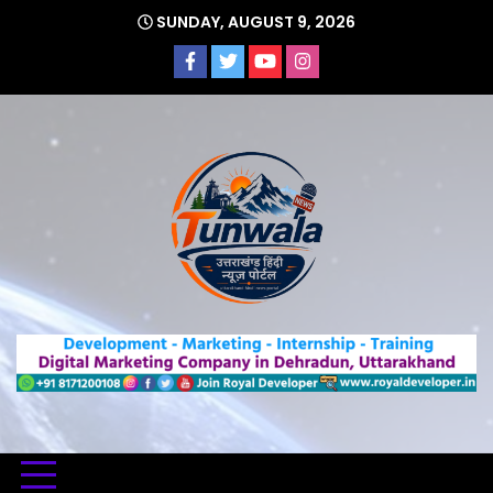
Skip
SUNDAY, AUGUST 9, 2026
to
content
Uttarakhand Hindi News Portal
Tunwa