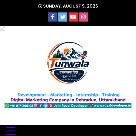
Skip
SUNDAY, AUGUST 9, 2026
to
content
Uttarakhand Hindi News Portal
Tunwa