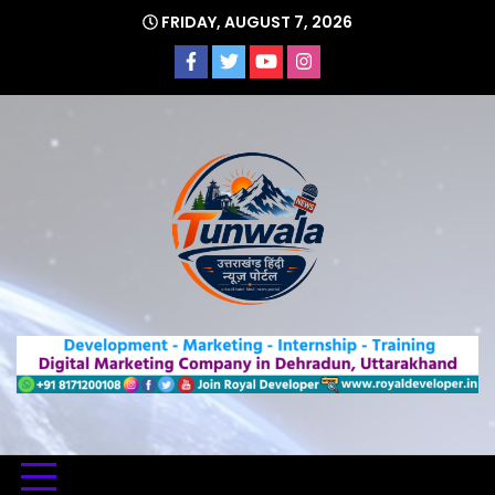
Skip
FRIDAY, AUGUST 7, 2026
to
content
Uttarakhand Hindi News Portal
Tunwa