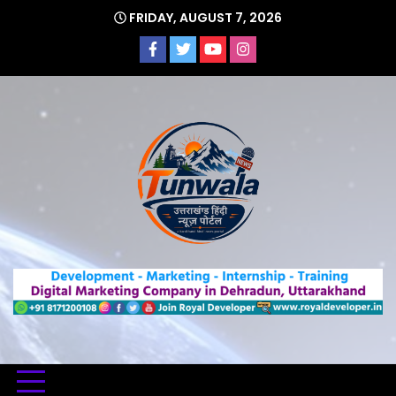
Skip
FRIDAY, AUGUST 7, 2026
to
content
Uttarakhand Hindi News Portal
Tunwa