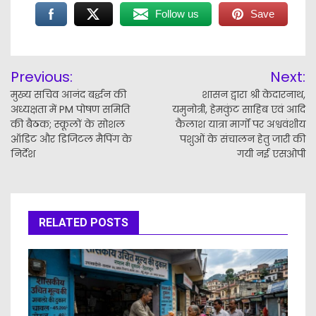
Follow us
Save
Post
Previous:
Next:
navigation
मुख्य सचिव आनंद बर्द्धन की
शासन द्वारा श्री केदारनाथ,
अध्यक्षता में PM पोषण समिति
यमुनोत्री, हेमकुंट साहिब एवं आदि
की बैठक; स्कूलों के सोशल
कैलाश यात्रा मार्गों पर अश्ववंशीय
ऑडिट और डिजिटल मैपिंग के
पशुओं के संचालन हेतु जारी की
निर्देश
गयी नई एसओपी
RELATED POSTS