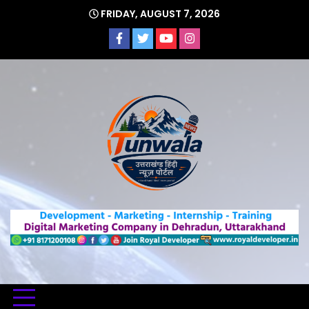
Skip
FRIDAY, AUGUST 7, 2026
to
content
Uttarakhand Hindi News Portal
Tunwa