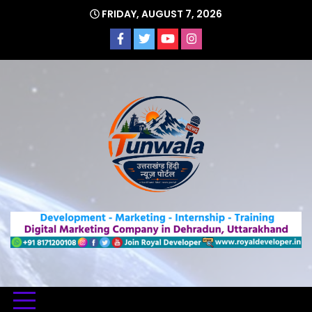
Skip
FRIDAY, AUGUST 7, 2026
to
content
Uttarakhand Hindi News Portal
Tunwa