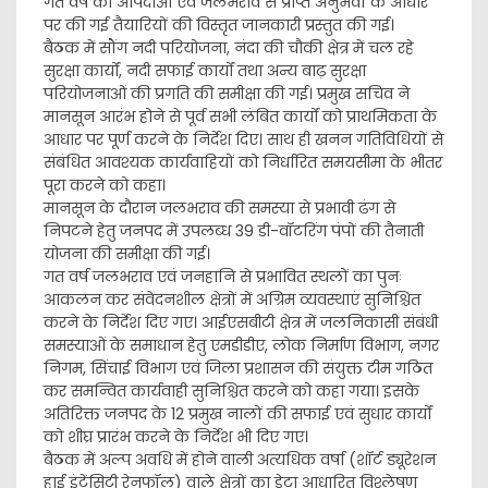
गत वर्ष की आपदाओं एवं जलभराव से प्राप्त अनुभवों के आधार
पर की गई तैयारियों की विस्तृत जानकारी प्रस्तुत की गई।
बैठक में सौंग नदी परियोजना, नंदा की चौकी क्षेत्र में चल रहे
सुरक्षा कार्यों, नदी सफाई कार्यों तथा अन्य बाढ़ सुरक्षा
परियोजनाओं की प्रगति की समीक्षा की गई। प्रमुख सचिव ने
मानसून आरंभ होने से पूर्व सभी लंबित कार्यों को प्राथमिकता के
आधार पर पूर्ण करने के निर्देश दिए। साथ ही खनन गतिविधियों से
संबंधित आवश्यक कार्यवाहियों को निर्धारित समयसीमा के भीतर
पूरा करने को कहा।
मानसून के दौरान जलभराव की समस्या से प्रभावी ढंग से
निपटने हेतु जनपद में उपलब्ध 39 डी-वॉटरिंग पंपों की तैनाती
योजना की समीक्षा की गई।
गत वर्ष जलभराव एवं जनहानि से प्रभावित स्थलों का पुनः
आकलन कर संवेदनशील क्षेत्रों में अग्रिम व्यवस्थाएं सुनिश्चित
करने के निर्देश दिए गए। आईएसबीटी क्षेत्र में जलनिकासी संबंधी
समस्याओं के समाधान हेतु एमडीडीए, लोक निर्माण विभाग, नगर
निगम, सिंचाई विभाग एवं जिला प्रशासन की संयुक्त टीम गठित
कर समन्वित कार्यवाही सुनिश्चित करने को कहा गया। इसके
अतिरिक्त जनपद के 12 प्रमुख नालों की सफाई एवं सुधार कार्यों
को शीघ्र प्रारंभ करने के निर्देश भी दिए गए।
बैठक में अल्प अवधि में होने वाली अत्यधिक वर्षा (शॉर्ट ड्यूरेशन
हाई इंटेंसिटी रेनफॉल) वाले क्षेत्रों का डेटा आधारित विश्लेषण