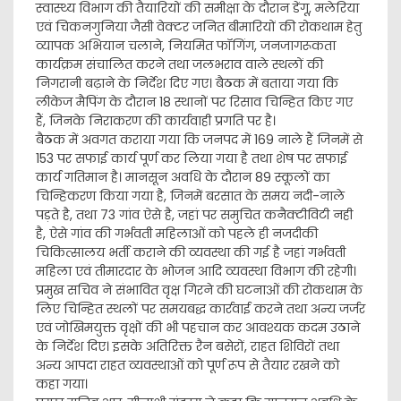
स्वास्थ्य विभाग की तैयारियों की समीक्षा के दौरान डेंगू, मलेरिया
एवं चिकनगुनिया जैसी वेक्टर जनित बीमारियों की रोकथाम हेतु
व्यापक अभियान चलाने, नियमित फॉगिंग, जनजागरूकता
कार्यक्रम संचालित करने तथा जलभराव वाले स्थलों की
निगरानी बढ़ाने के निर्देश दिए गए। बैठक में बताया गया कि
लीकेज मैपिंग के दौरान 18 स्थानों पर रिसाव चिन्हित किए गए
हैं, जिनके निराकरण की कार्यवाही प्रगति पर है।
बैठक में अवगत कराया गया कि जनपद में 169 नाले हैं जिनमें से
153 पर सफाई कार्य पूर्ण कर लिया गया है तथा शेष पर सफाई
कार्य गतिमान है। मानसून अवधि के दौरान 89 स्कूलों का
चिन्हिकरण किया गया है, जिनमें बरसात के समय नदी-नाले
पड़ते है, तथा 73 गांव ऐसे है, जहां पर समुचित कनैक्टीविटी नही
है, ऐसे गांव की गर्भवती महिलाओं को पहले ही नजदीकी
चिकित्सालय भर्ती कराने की व्यवस्था की गई है जहां गर्भवती
महिला एवं तीमारदार के भोजन आदि व्यवस्था विभाग की रहेगी।
प्रमुख सचिव ने संभावित वृक्ष गिरने की घटनाओं की रोकथाम के
लिए चिन्हित स्थलों पर समयबद्ध कार्रवाई करने तथा अन्य जर्जर
एवं जोखिमयुक्त वृक्षों की भी पहचान कर आवश्यक कदम उठाने
के निर्देश दिए। इसके अतिरिक्त रैन बसेरों, राहत शिविरों तथा
अन्य आपदा राहत व्यवस्थाओं को पूर्ण रूप से तैयार रखने को
कहा गया।