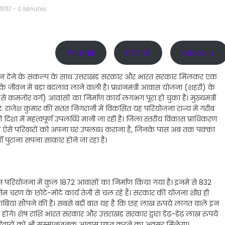
 खबर
- 0 Minutes
Print 🖨
PDF 📄
eBook 📱
न देने के संकल्प के साथ उत्तराखंड सरकार और भारत सरकार मिलकर एक
के जीवन में बड़ा बदलाव लाने वाली है। प्रधानमंत्री आवास योजना (शहरी) के
प से कमजोर वर्ग) आवासों का निर्माण कार्य लगभग पूरा हो चुका है। मुख्यमंत्री
आर. राजेश कुमार की सतत निगरानी में विकसित यह परियोजना राज्य में गरीब
ा में महत्वपूर्ण उपलब्धि मानी जा रही है। जिला स्तरीय विकास प्राधिकरण
देश्य ऐसे परिवारों को अपना घर उपलब्ध कराना है, जिनके पास अब तक पक्का
षों पुराना सपना साकार होने जा रहा है।
परियोजना में कुल 1872 आवासों का निर्माण किया गया है। इनमें से 832
अंतिम चरण के छोटे-मोटे कार्य तेजी से चल रहे हैं। सरकार की योजना शीघ्र ही
बियां सौंपने की है। सबसे बड़ी बात यह है कि छह लाख रुपये लागत वाले इन
होंगे। शेष राशि भारत सरकार और उत्तराखंड सरकार द्वारा डेढ़-डेढ़ लाख रुपये
रिवारों को भी सम्मानजनक आवास प्राप्त करने का अवसर मिलेगा।