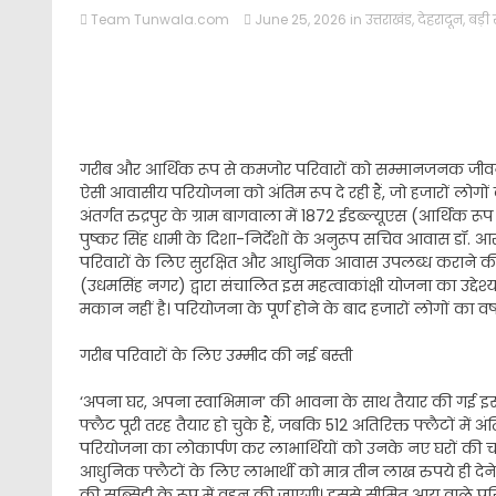
Team Tunwala.com
June 25, 2026
in
उत्तराखंड
,
देहरादून
,
बड़ी
गरीब और आर्थिक रूप से कमजोर परिवारों को सम्मानजनक जीव
ऐसी आवासीय परियोजना को अंतिम रूप दे रही हैं, जो हजारों लोगों 
अंतर्गत रुद्रपुर के ग्राम बागवाला में 1872 ईडब्ल्यूएस (आर्थिक रू
पुष्कर सिंह धामी के दिशा-निर्देशों के अनुरूप सचिव आवास डॉ. 
परिवारों के लिए सुरक्षित और आधुनिक आवास उपलब्ध कराने की दिश
(उधमसिंह नगर) द्वारा संचालित इस महत्वाकांक्षी योजना का उद्
मकान नहीं है। परियोजना के पूर्ण होने के बाद हजारों लोगों का वर्
गरीब परिवारों के लिए उम्मीद की नई बस्ती
‘अपना घर, अपना स्वाभिमान’ की भावना के साथ तैयार की गई इस 
फ्लैट पूरी तरह तैयार हो चुके हैं, जबकि 512 अतिरिक्त फ्लैटों में 
परियोजना का लोकार्पण कर लाभार्थियों को उनके नए घरों की चा
आधुनिक फ्लैटों के लिए लाभार्थी को मात्र तीन लाख रुपये ही देने 
की सब्सिडी के रूप में वहन की जाएगी। इससे सीमित आय वाले प