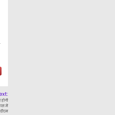
ा
ext:
 होगी
ास में
- डीएम