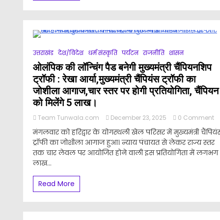
क
य
क
तो
मो
धा
उत्तराखंड
देश/विदेश
धर्म संस्कृति
पर्यटन
राजनीति
शासन
के
ओलंपिक की लॉन्चिंग पैड बनेगी मुख्यमंत्री चैंपियनशिप
नेत
में
ट्रॉफी : रेखा आर्या,मुख्यमंत्री चैंपियंस ट्रॉफी का
हो
जोशीला आगाज,चार स्तर पर होगी प्रतियोगिता, चैंपियन
रह
को मिलेंगे 5 लाख।
है
प्र
o
Team Tunwala.com
December 23, 2025
0 Comment
क
ओ
चह
मंगलवार को हरिद्वार के योगस्थली खेल परिसर में मुख्यमंत्री चैंपियं
क
वि
ट्रॉफी का जोशीला आगाज हुआ। न्याय पंचायत से लेकर राज्य स्तर
लॉ
तक चार लेवल पर आयोजित होने वाली इस प्रतियोगिता में लगभग
पै
बन
लाख...
मुख
चै
Read More
ट्
:
रे
आर