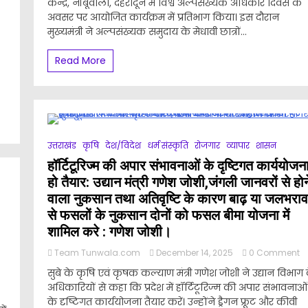
केन्द्र, नींबूवाला, देहरादून में विश्व अल्पसंख्यक अधिकार दिवस के
विश
ज
अवसर पर आयोजित कार्यक्रम में प्रतिभाग किया। इस दौरान
अल
र
अ
मुख्यमंत्री ने अल्पसंख्यक समुदाय के मेधावी छात्रों...
है
द
अ
नसभा
के
Read More
न
अ
ए
प
8
यक
आ
वर
यनशिप
का
व
में
न
क
से
टन
प्
उत्तराखंड
कृषि
देश/विदेश
धर्म संस्कृति
रोजगार
व्यापार
शासन
ड
अर
ेट
हॉर्टिटूरिज्म की अपार संभावनाओं के दृष्टिगत कार्ययोजन
क
हो तैयार: उद्यान मंत्री गणेश जोशी,जंगली जानवरों से होन
म
से
वाला नुकसान तथा अतिवृष्टि के कारण बाढ़ या जलभराव
क
से फसलों के नुकसान दोनों को फसल बीमा योजना में
ग
शामिल करे : गणेश जोशी।
थ
स
o
Team Tunwala.com
December 14, 2025
0 Comment
ठ
n
हॉर
म
सुबे के कृषि एवं कृषक कल्याण मंत्री गणेश जोशी ने उद्यान विभाग 
इटोकेमिस्ट्री
क
से
र
अधिकारियों से कहा कि प्रदेश में हॉर्टिटूरिज्म की अपार संभावनाओं
अप
प
ुर्वेद
के दृष्टिगत कार्ययोजना तैयार करें। उन्होंने ड्रैगन फ्रूट और कीवी
सं
क