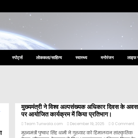
la New
स्पोर्ट्स
लोककला/साहित्य
स्वास्थ्य
मनोरंजन
लाइफ 
नि
मुख्यमंत्री ने विश्व अल्पसंख्यक अधिकार दिवस के अव
व
पर आयोजित कार्यक्रम में किया प्रतिभाग।
अभ
क
o
Team Tunwala.com
December 19, 2025
0 Comment
ग
मुख
हे
ा
मुख्यमंत्री पुष्कर सिंह धामी ने गुरुवार को हिमालयन सांस्कृतिक
ने
च