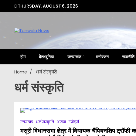
Skip
THURSDAY, AUGUST 6, 2026
to
content
Uttarakhand Hindi News Portal
Tunwa
होम
देश/दुनिया
उत्तराखंड
मनोरंजन
राजनीति
Home
धर्म संस्कृति
धर्म संस्कृति
उत्तराखंड
धर्म संस्कृति
शासन
स्पोर्ट्स
मसूरी विधानसभा क्षेत्र में विधायक चैंपियनशिप ट्रॉफी क