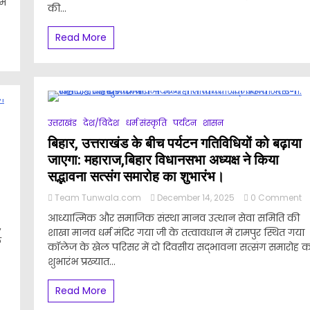
ें
्तराखण्ड
के
की...
क
दृ
म
िकास
का
Read More
क
हो
ब
जबूत
तै
हु
धार:
उद
ग
णेश
मंत
ई
शी।
ग
अ
जो
क
जा
उत्तराखंड
देश/विदेश
धर्म संस्कृति
पर्यटन
शासन
उत
से
प
बिहार, उत्तराखंड के बीच पर्यटन गतिविधियों को बढ़ाया
हो
क
वा
जाएगा: महाराज,बिहार विधानसभा अध्यक्ष ने किया
स
न
द
सद्भावना सत्संग समारोह का शुभारंभ।
त
भ
अत
o
Team Tunwala.com
December 14, 2025
0 Comment
क
n
के
बि
क
आध्यात्मिक और समाजिक संस्था मानव उत्थान सेवा समिति की
बट्टाखाल
क
उत
रा
,
ो
बा
शाखा मानव धर्म मंदिर गया जी के तत्वावधान में रामपुर स्थित गया
के
क
ल
ाराज
या
कॉलेज के खेल परिसर में दो दिवसीय सद्भावना सत्संग समारोह क
ब
प
ज
पर
शुभारंभ प्रख्यात...
क
िर
से
गत
भ
या
फ
क
थ
Read More
4
के
बढ
त
ोड़
न
जा