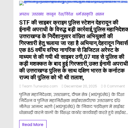
चै
ट्
क
अपराध
उत्तराखंड
कानून
देश/विदेश
धर्म संस्कृति
शासन
ज
STF की साइबर क्राइम पुलिस स्टेशन देहरादून की
आ
स्
ईनामी अपराधी के विरुद्ध बड़ी कार्रवाई,पुलिस महानिदेश
प
उत्तराखण्ड के निर्देशानुसार वांछित अभियुक्तों की
हो
गिरफ्तारी हेतु चलाया जा रहा है अभियान,देहरादून निवास
प्
चै
एक 85 वर्षीय वरिष्ठ नागरिक से डिजिटल अरेस्ट के
क
माध्यम से की गयी थी साइबर ठगी,07 माह से पुलिस की
मि
कड़ी मशक्कत के बाद हुई गिरफ्तारी,उक्त ईनामी अपराधी
5
ल
की उत्तराखण्ड पुलिस के साथ दक्षिण भारत के कर्नाटक
राज्य की पुलिस को भी थी तलाश,
o
Team Tunwala.com
December 20, 2025
0 Comment
S
पुलिस महानिदेशक, उत्तराखण्ड, दीपम सेठ (भा0पु0से0) के दिशा
क
निर्देशन व पुलिस महानिरीक्षक साईबएसटीएफ उत्तराखण्ड डॉ0
स
नीलेश आनन्द भरणे (भा0पु0से0) के निकट पर्य़वेक्षण में साईबर
क्
प
धोखाधड़ी करने वालों के विरुद्ध कठोर कार्यवाही करते हुये साईबर..
स्
दे
Read More
क