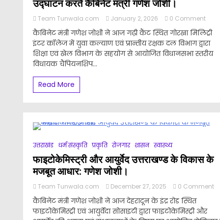
उद्घाटन करते कैबिनेट मंत्री गणेश जोशी।
on
Team Tunwala.com
January 2, 2026
0 Comment
मसूरी
कैबिनेट मंत्री गणेश जोशी ने आज गढ़ी कैंट स्थित गोरखा मिलिट्री
विधा
इंटर कॉलेज में युवा कल्याण एवं प्रान्तीय रक्षक दल विभाग द्वारा
क्षेत्र
शिक्षा एवं खेल विभाग के सहयोग से आयोजित विधानसभा स्तरीय
में
विधा
विधायक चैंपियनशिप...
चैंपि
ट्रॉफी
Read More
का
उद्घा
करते
कैबिन
मंत्री
गणेश
जोशी।
उत्तराखंड
धर्म संस्कृति
प्रकृति
रोजगार
शासन
स्वास्थ्य
फाइटोकेमिस्ट्री और आयुर्वेद उत्तराखण्ड के विकास के
मजबूत आधार: गणेश जोशी।
o
Team Tunwala.com
December 27, 2025
0 Comment
फा
कैबिनेट मंत्री गणेश जोशी ने आज देहरादून के इंद्र रोड स्थित
औ
फाइटोकेमिस्ट्री एवं आयुर्वेदा सोसाइटी द्वारा फाइटोकेमिस्ट्री और
आय