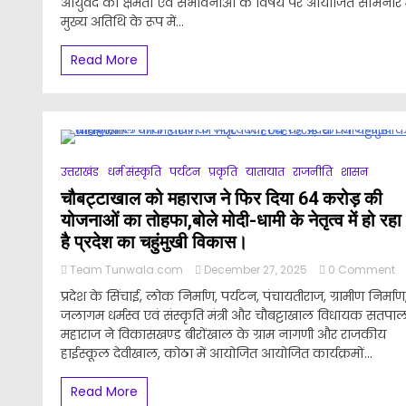
आयुर्वेद की क्षमता एवं संभावनाओं के विषय पर आयोजित सेमिनार म
उत
के
मुख्य अतिथि के रूप में...
व
के
Read More
म
आ
ग
जो
उत्तराखंड
धर्म संस्कृति
पर्यटन
प्रकृति
यातायात
राजनीति
शासन
चौबट्टाखाल को महाराज ने फिर दिया 64 करोड़ की
योजनाओं का तोहफा,बोले मोदी-धामी के नेतृत्व में हो रहा
है प्रदेश का चहुंमुखी विकास।
o
Team Tunwala.com
December 27, 2025
0 Comment
चौ
प्रदेश के सिंचाई, लोक निर्माण, पर्यटन, पंचायतीराज, ग्रामीण निर्माण
क
जलागम धर्मस्व एवं संस्कृति मंत्री और चौबट्टाखाल विधायक सतपा
मह
महाराज ने विकासखण्ड बीरोंखाल के ग्राम नागणी और राजकीय
ने
फ
हाईस्कूल देवीखाल, कोठा में आयोजित आयोजित कार्यक्रमों...
दि
6
Read More
कर