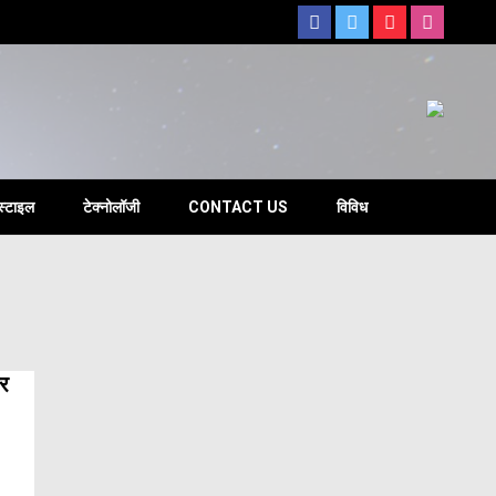
s
स्टाइल
टेक्नोलॉजी
CONTACT US
विविध
र्देशानुसार
सर
ांछित
ियुक्तों
ी
n
िरफ्तारी
्यमंत्री
तु
लाया