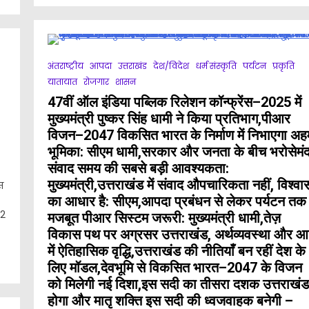
ी
दो
मह
ोजनाओं
क
व
ा
फ
अध
हफा,बोले
बी
ने
दी-
य
क
अंतराष्ट्रीय
आपदा
उत्तराखंड
देश/विदेश
धर्म संस्कृति
पर्यटन
प्रकृति
मी
में
सद
यातायात
रोजगार
शासन
श
सत
ृत्व
कर
सम
47वीं ऑल इंडिया पब्लिक रिलेशन कॉन्फ्रेंस–2025 में
:
क
मुख्यमंत्री पुष्कर सिंह धामी ने किया प्रतिभाग,पीआर
ग
शु
ा
जो
विजन–2047 विकसित भारत के निर्माण में निभाएगा अह
भूमिका: सीएम धामी,सरकार और जनता के बीच भरोसेमं
देश
n
संवाद समय की सबसे बड़ी आवश्यकता:
ा
लंपिक
ुंमुखी
मुख्यमंत्री,उत्तराखंड में संवाद औपचारिकता नहीं, विश्वा
स
ी
कास।
का आधार है: सीएम,आपदा प्रबंधन से लेकर पर्यटन तक
न्चिंग
 2
ड
मजबूत पीआर सिस्टम जरूरी: मुख्यमंत्री धामी,तेज़
ेगी
विकास पथ पर अग्रसर उत्तराखंड, अर्थव्यवस्था और 
्यमंत्री
में ऐतिहासिक वृद्धि,उत्तराखंड की नीतियाँ बन रहीं देश के
ंपियनशिप
रॉफी
लिए मॉडल,देवभूमि से विकसित भारत–2047 के विजन
को मिलेगी नई दिशा,इस सदी का तीसरा दशक उत्तराखंड
खा
होगा और मातृ शक्ति इस सदी की ध्वजवाहक बनेगी –
्या,मुख्यमंत्री