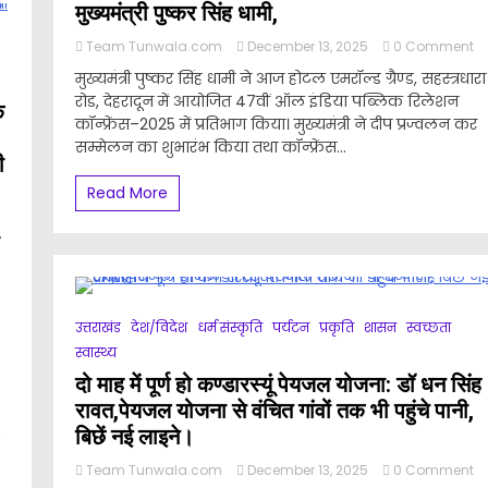
ंपियंस
मुख्यमंत्री पुष्कर सिंह धामी,
रॉफी
o
ा
Team Tunwala.com
December 13, 2025
0 Comment
47
ोशीला
मुख्यमंत्री पुष्कर सिंह धामी ने आज होटल एमरॉल्ड ग्रैण्ड, सहस्त्रधारा
ऑ
गाज,चार
रोड, देहरादून में आयोजित 47वीं ऑल इंडिया पब्लिक रिलेशन
इं
तर
क
कॉन्फ्रेंस–2025 में प्रतिभाग किया। मुख्यमंत्री ने दीप प्रज्वलन कर
पब
र
रि
गी
सम्मेलन का शुभारंभ किया तथा कॉन्फ्रेंस...
ी
कॉन
रतियोगिता,
2
ंपियन
Read More
में
ो
मुख
लेंगे
पु
सि
ाख।
धा
ने
कि
n
उत्तराखंड
देश/विदेश
धर्म संस्कृति
पर्यटन
प्रकृति
शासन
स्वच्छता
प्
TF
स्वास्थ्य
व
ी
2
दो माह में पूर्ण हो कण्डारस्यूं पेयजल योजना: डॉ धन सिंह
ाइबर
व
राइम
रावत,पेयजल योजना से वंचित गांवों तक भी पहुंचे पानी,
भा
ुलिस
.
बिछें नई लाइने।
के
टेशन
नि
हरादून
o
Team Tunwala.com
December 13, 2025
0 Comment
में
ी