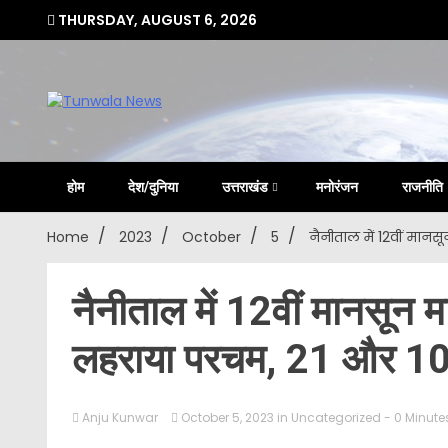
Skip
THURSDAY, AUGUST 6, 2026
to
content
Uttarakhand Hindi News Portal
Tunwa
होम
देश/दुनिया
उत्तराखंड
मनोरंजन
राजनीति
Home
2023
October
5
नैनीताल में 12वीं मानस
नैनीताल में 12वीं मानसून मा
लहराया परचम, 21 और 10 क
Anju Kunwar
October 5, 2023
in
Uncategorized
- 0 Minute