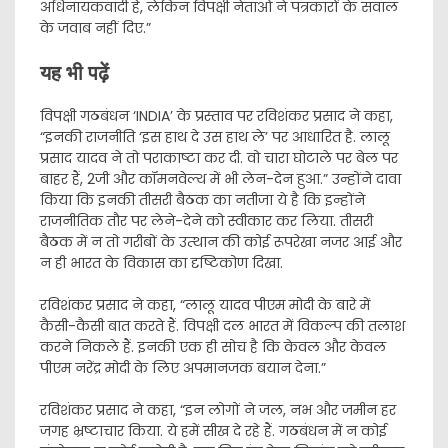
अधिनायकवादी हैं, लेकिन विपक्षी नेताओं ने पत्रकारों के सवाल
के जवाब नहीं दिए.”
यह भी पढ़ें
विपक्षी गठबंधन ‘INDIA’ के प्रस्ताव पर रविशंकर प्रसाद ने कहा,
“इनकी राजनीति ‘इस हाथ दे उस हाथ ले’ पर आधारित है. लालू
प्रसाद यादव ने तो पराकाष्टा कर दी. वो चारा घोटाले पर बेल पर
बाहर हैं, 2जी और कॉमनवेल्थ में भी लेन-देन हुआ.” उन्होंने दावा
किया कि इनकी तीसरी बैठक का नतीजा ये है कि इन्होंने
राजनीतिक तौर पर लेने-देने को स्वीकार कर लिया. तीसरी
बैठक में न तो गरीबों के उत्थान की कोई रूपरेखा नजर आई और
न ही भारत के विकास का दृष्टिकोण दिखा.
रविशंकर प्रसाद ने कहा, “लालू यादव पीएम मोदी के बारे में
कैसी-कैसी बात करते हैं. विपक्षी दल भारत में विकल्प की तलाश
करने निकले हैं. इनकी एक ही सोच है कि केवल और केवल
पीएम नरेंद्र मोदी के लिए अपमानजक बयान देना.”
रविशंकर प्रसाद ने कहा, “इन लोगों ने जल, नभ और जमीन हर
जगह भ्रष्टाचार किया. ये हमें सीख दे रहे हैं. गठबंधन में न कोई