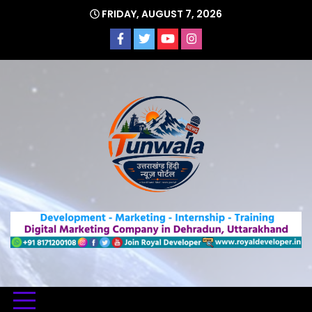
Skip
FRIDAY, AUGUST 7, 2026
to
content
Uttarakhand Hindi News Portal
Tunwa