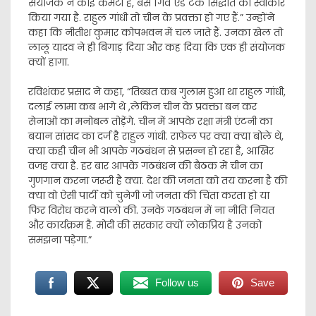
संयोजक न कोई कमेटी है, बस गिव एंड टेक सिद्धांत को स्वीकार
किया गया है. राहुल गांधी तो चीन के प्रवक्ता हो गए हैं.” उन्होंने
कहा कि नीतीश कुमार कोपभवन में चल जाते हैं. उनका खेल तो
लालू यादव ने ही बिगाड़ दिया और कह दिया कि एक ही संयोजक
क्यों हागा.
रविशंकर प्रसाद ने कहा, “तिब्बत कब गुलाम हुआ था राहुल गांधी,
दलाई लामा कब भागे थे ,लेकिन चीन के प्रवक्ता बन कर
सेनाओं का मनोबल तोड़ेंगे. चीन में आपके रक्षा मंत्री एंटनी का
बयान सांसद का दर्ज है राहुल गांधी. राफेल पर क्या क्या बोले थे,
क्या कही चीन भी आपके गठबंधन से प्रसन्न हो रहा है, आखिर
वजह क्या है. हर बार आपके गठबंधन की बैठक में चीन का
गुणगान करना जरूरी है क्या. देश की जनता को तय करना है की
क्या वो ऐसी पार्टी को चुनेगी जो जनता की चिंता करता हो या
फिर विरोध करने वालो की. उनके गठबंधन में ना नीति नियत
और कार्यक्रम है. मोदी की सरकार क्यों लोकप्रिय है उनको
समझना पड़ेगा.”
Follow us
Save