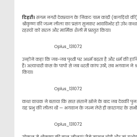
टिहरी।
संगम नगरी देवप्रयाग के निकट ग्राम कांडी (बागड़ियों की
श्रीकृष्ण की जन्म लीला का प्रसंग सुनकर भावविभोर हो उठे। कथा
रहस्यों को सरल और मार्मिक शैली में प्रस्तुत किया।
Oplus_131072
उन्होंने कहा कि जब-जब पृथ्वी पर अधर्म बढ़ता है और धर्म की ह
हैं। अत्याचारी कंस के पापों से जब धरती कांप उठी, तब भगवान ने श्
किया।
Oplus_131072
कथा वाचक ने बताया कि सात संतानें खोने के बाद जब देवकी पुनः गर्भ
यह प्रभु की लीला थी — भगवान के जन्म लेते ही कारागार के सभी
Oplus_131072
गोकुल में श्रीकृष्ण की बाल लीलाएं जैसे माखन चोरी और मां यशोदा 