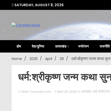
Skip
SATURDAY, AUGUST 8, 2026
to
content
Uttarakhand Hindi News Portal
Tunwa
होम
देश/दुनिया
उत्तराखंड
मनोरंजन
राजनीति
Home
2025
April
26
धर्म:श्रीकृष्ण जन्म कथा सुन 
धर्म:श्रीकृष्ण जन्म कथा सुन
Team Tunwala.com
April 26, 2025
in
उत्तराखंड
,
धर्म
,
मनोरंजन