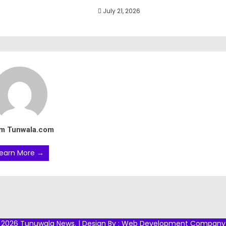
July 21, 2026
m Tunwala.com
earn More →
2026 Tunuwala News. | Design By :
Web Development Company 