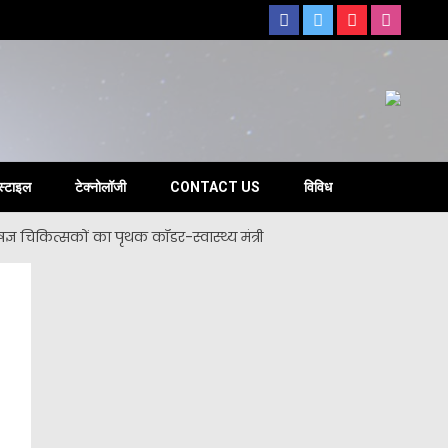
s
स्टाइल
टेक्नोलॉजी
CONTACT US
विविध
षज्ञ चिकित्सकों का पृथक कॉडर-स्वास्थ्य मंत्री