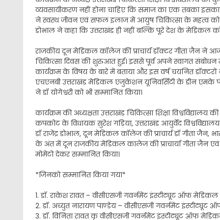
व्यवसायीकरण नहीं होना चाहिए कि समाज का एक तबका इसका लाभ
ने स्वस्थ जीवन एवं सफल इलाज में आयुष चिकित्सा के महत्व को रे
डोभाल ने कहा कि उत्तराखंड ही नहीं बल्कि पूरे देश के मेडिकल कॉलेज
राजकीय दून मेडिकल कॉलेज की प्राचार्य डॉक्टर गीता जैन ने आज क
चिकित्सा दिवस की शुरुआत हुई। इससे पूर्व अपने स्वागत संबोधन म
कार्यक्रम के विषय के बारे में बताया और इस वर्ष चयनित डॉक्टरों की 
एचएनबी उत्तराखंड मेडिकल एजुकेशन यूनिवर्सिटी के डीन एमके पंत
ने डॉ योगेश्वरी को भी सम्मानित किया।
कार्यक्रम की अध्यक्षता उत्तराखंड चिकित्सा शिक्षा विश्वविद्यालय क
कपकोट के विधायक सुरेश गड़िया, उत्तराखंड आयुर्वेद विश्वविद्याल
डॉ राजेंद्र डोभाल, दून मेडिकल कॉलेज की प्राचार्य डॉ गीता जैन, 
के अंत में दून राजकीय मेडिकल कालेज की प्राचार्या गीता जैन एव
मोमेंटो देकर सम्मानित किया।
*जिनको सम्मानित किया गया*
1. डॉ. राकेश रावत – वीसीएसजी गवर्नमेंट इंस्टीट्यूट ऑफ मेडिकल स
2. डॉ. अच्युत नारायण पाण्डेय – वीसीएसजी गवर्नमेंट इंस्टीट्यूट 
3. डॉ. विनिता रावत कृ वीसीएसजी गवर्नमेंट इंस्टीट्यूट ऑफ मेडिकल