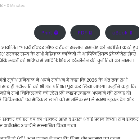
बर
- 0 Minutes
Print 🖨
PDF 📄
eBook 📱
आयोजित ‘‘पांचवें डॉक्टर ऑफ़ द ईयर’’ सम्मान समारोह को संबोधित करते हुए
 प्रदेश सरकार राज्य के सभी मेडिकल कॉलेजों में आर्टिफिशियल इंटेलीजेंस सेंटर
 चिकित्सकों को भविष्य में आर्टिफिशियल इंटेलीजेंस की चुनौतियों का सामना
्षा मंत्री सुबोध उनियाल ने अपने संबोधन में कहा कि 2026 के अंत तक सभी
गी। साथ ही पदोन्नति को भी शत प्रतिशत पूरा कर लिया जाएगा। उन्होंने कहा कि
न्होंने सभी चिकित्सकों को स्ट्रेस फ्री लाइफस्टाइल अपनाने की सलाह दी।
 चिकित्सकों एवं मेडिकल छात्रों को मानसिक रूप से स्वस्थ रहकर देश और
कृष्ट डॉक्टर को इस वर्ष का ‘‘डॉक्टर ऑफ़ द ईयर’’ अवार्ड प्रदान किया। तीन डॉक्टर्
म अचीवमेंट अवार्ड से सम्मानित किया गया।
कुलपति प्रो (डॉ.) भानु दुग्गल ने कहा कि शिक्षा और स्वास्थ्य का इतना