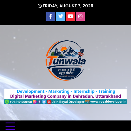
Skip
FRIDAY, AUGUST 7, 2026
to
content
Uttarakhand Hindi News Portal
Tunwa